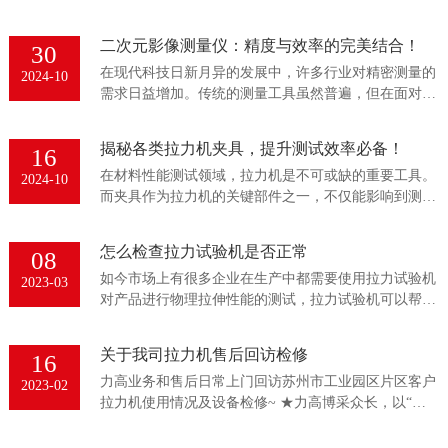
效率低下，而且难以达到高精度的控制要求，这无疑给
专业领域...
二次元影像测量仪：精度与效率的完美结合！
30
在现代科技日新月异的发展中，许多行业对精密测量的
2024-10
需求日益增加。传统的测量工具虽然普遍，但在面对复
杂形状或是微小尺寸的测量任务时，往往显得力不从
心。特别是在...
揭秘各类拉力机夹具，提升测试效率必备！
16
在材料性能测试领域，拉力机是不可或缺的重要工具。
2024-10
而夹具作为拉力机的关键部件之一，不仅能影响到测试
结果的准确性和可靠性，还能提高实验的效率和安全
性。因此，简...
怎么检查拉力试验机是否正常
08
如今市场上有很多企业在生产中都需要使用拉力试验机
2023-03
对产品进行物理拉伸性能的测试，拉力试验机可以帮助
企业验证产品性能，帮助企业调整研发和生产方向，制
作出更高质...
关于我司拉力机售后回访检修
16
力高业务和售后日常上门回访苏州市工业园区片区客户
2023-02
拉力机使用情况及设备检修~ ★力高博采众长，以“技术
引导潮流，质量打造品牌”为方针;以“用户至上”为...