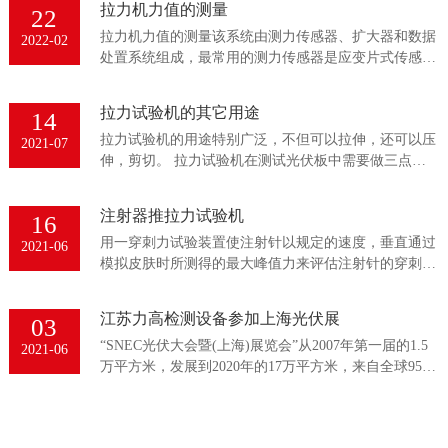
拉力机力值的测量
22
拉力机力值的测量该系统由测力传感器、扩大器和数据
2022-02
处置系统组成，最常用的测力传感器是应变片式传感
器。 所谓应变片式传感器，就是由应变片、弹性元件
和某些附件（...
拉力试验机的其它用途
14
拉力试验机的用途特别广泛，不但可以拉伸，还可以压
2021-07
伸，剪切。 拉力试验机在测试光伏板中需要做三点弯
曲和四点弯曲，测试弯曲时可以直接用标准的测试夹...
注射器推拉力试验机
16
用一穿刺力试验装置使注射针以规定的速度，垂直通过
2021-06
模拟皮肤时所测得的最大峰值力来评估注射针的穿刺
力。 测试方法介绍 ...
江苏力高检测设备参加上海光伏展
03
“SNEC光伏大会暨(上海)展览会”从2007年第一届的1.5
2021-06
万平方米，发展到2020年的17万平方米，来自全球95个
国家和地区共1500多家企业参展，其...